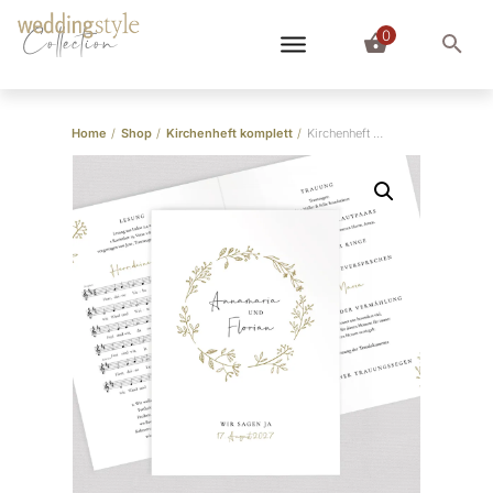
0
Collection
Home
/
Shop
/
Kirchenheft komplett
/
Kirchenheft “Wild Flowers”