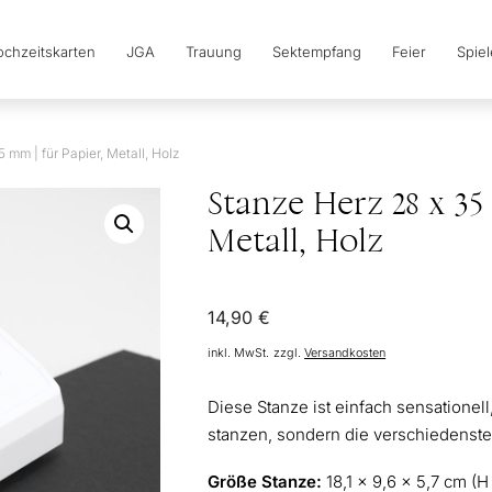
chzeitskarten
JGA
Trauung
Sektempfang
Feier
Spie
 mm | für Papier, Metall, Holz
Stanze Herz 28 x 35
Metall, Holz
14,90
€
inkl. MwSt.
zzgl.
Versandkosten
Diese Stanze ist einfach sensationell
stanzen, sondern die verschiedensten
Größe Stanze:
18,1 x 9,6 x 5,7 cm (H