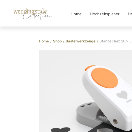
Home
Hochzeitsplaner
Ho
Collection
Home
/
Shop
/
Bastelwerkzeuge
/
Stanze Herz 28 x 35