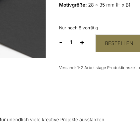
Motivgröße:
28 x 35 mm (H x B)
Nur noch 8 vorrätig
-
+
BESTELLEN
Stanze
Herz
28
x
Versand:
1-2 Arbeitstage Produktionszeit 
35
mm
|
für
Papier,
Metall,
Holz
für unendlich viele kreative Projekte ausstanzen:
Menge