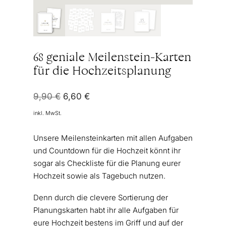
68 geniale Meilenstein-Karten
für die Hochzeitsplanung
Ursprünglicher
Aktueller
9,90
€
6,60
€
Preis
Preis
inkl. MwSt.
war:
ist:
9,90 €
6,60 €.
Unsere Meilensteinkarten mit allen Aufgaben
und Countdown für die Hochzeit könnt ihr
sogar als Checkliste für die Planung eurer
Hochzeit sowie als Tagebuch nutzen.
Denn durch die clevere Sortierung der
Planungskarten habt ihr alle Aufgaben für
eure Hochzeit bestens im Griff und auf der