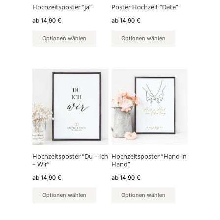
können
können
Hochzeitsposter “ja”
Poster Hochzeit “Date”
auf
auf
ab
14,90
€
ab
14,90
€
der
der
Produktseite
Produktseite
Optionen wählen
Optionen wählen
gewählt
gewählt
werden
werden
Dieses
Dieses
Produkt
Produkt
weist
weist
mehrere
mehrere
Varianten
Varianten
auf.
auf.
Die
Die
Optionen
Optionen
können
können
Hochzeitsposter “Du – Ich
Hochzeitsposter “Hand in
– Wir”
Hand”
auf
auf
der
der
ab
14,90
€
ab
14,90
€
Produktseite
Produktseite
Optionen wählen
Optionen wählen
gewählt
gewählt
werden
werden