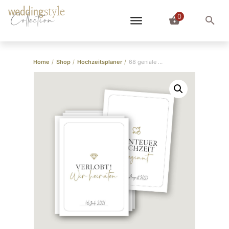
0
Collection
Home
/
Shop
/
Hochzeitsplaner
/
68 geniale Meilenstein-Karten für die Hochzeitsplanung