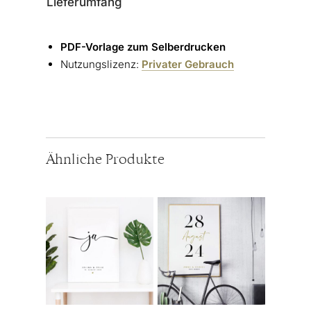
Lieferumfang
PDF-Vorlage zum Selberdrucken
Nutzungslizenz:
Privater Gebrauch
Ähnliche Produkte
Dieses
Dieses
Produkt
Produkt
weist
weist
mehrere
mehrere
Varianten
Varianten
auf.
auf.
Die
Die
Optionen
Optionen