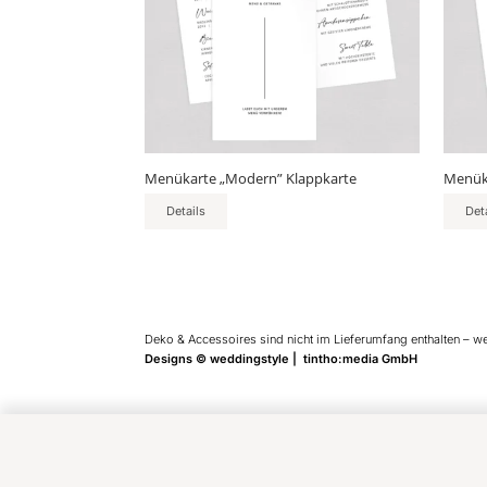
auf.
auf.
Die
Die
Optionen
Optio
können
könn
auf
auf
der
der
Produktseite
Produ
gewählt
gewäh
Menükarte „Modern” Klappkarte
Menüka
werden
werd
Details
Det
Deko & Accessoires sind nicht im Lieferumfang enthalten – w
Designs © weddingstyle | tintho:media GmbH