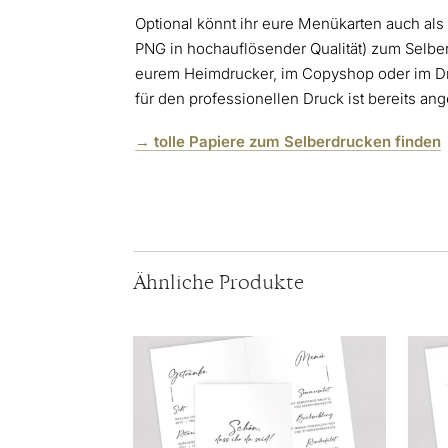
Optional könnt ihr eure Menükarten auch al
PNG in hochauflösender Qualität) zum Selbe
eurem Heimdrucker, im Copyshop oder im D
für den professionellen Druck ist bereits ang
→ tolle Papiere zum Selberdrucken finden
Ähnliche Produkte
Dieses
Diese
Produkt
Produ
weist
weist
mehrere
mehr
Varianten
Varia