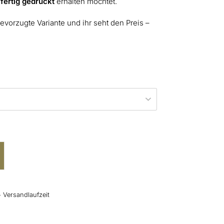
r
fertig gedruckt
erhalten möchtet.
evorzugte Variante und ihr seht den Preis –
+ Versandlaufzeit