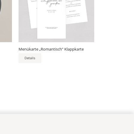
auf.
Die
Optionen
können
auf
der
Produktseite
gewählt
Menükarte „Romantisch” Klappkarte
werden
Details