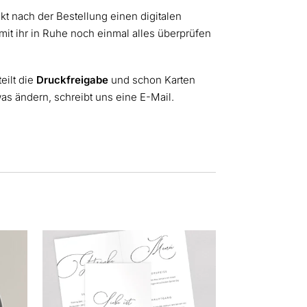
ekt nach der Bestellung einen digitalen
it ihr in Ruhe noch einmal alles überprüfen
teilt die
Druckfreigabe
und schon Karten
was ändern, schreibt uns eine E-Mail.
Dieses
Produkt
weist
mehrere
Varianten