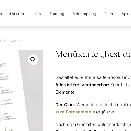
chzeitskarten
JGA
Trauung
Sektempfang
Feier
Spie
” Klappkarte
Menükarte „Best da
Gestaltet eure Menükarte absolut in
Alles ist frei veränderbar:
Schrift, 
Elemente.
Der Clou:
Wenn ihr möchtet, könnt i
zum Fotosammeln
ergänzen
Nach dem Gestalten entscheidet ihr,