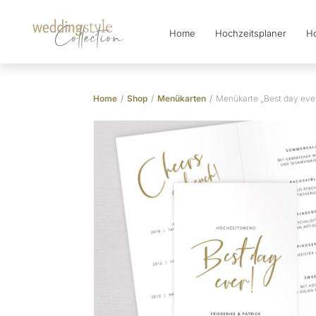
Home
Hochzeitsplaner
Ho
Collection
Home
/
Shop
/
Menükarten
/
Menükarte „Best day ever