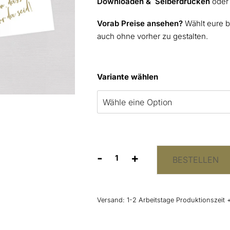
Downloaden & Selberdrucken
ode
Vorab Preise ansehen?
Wählt eure b
auch ohne vorher zu gestalten.
Variante wählen
-
+
BESTELLEN
Menükarte
„Best
day
ever"
Versand:
1-2 Arbeitstage Produktionszeit 
Klappkarte
Menge