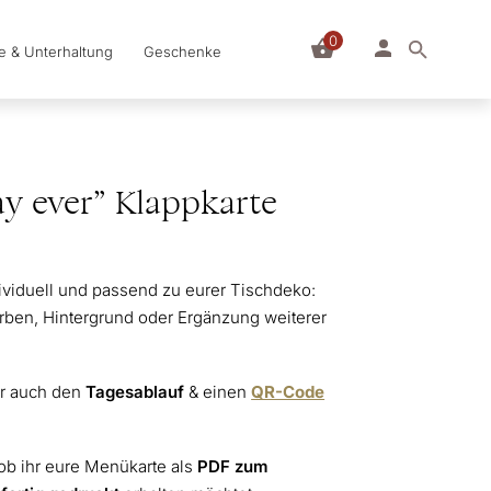
0
le & Unterhaltung
Geschenke
y ever” Klappkarte
dividuell und passend zu eurer Tischdeko:
Farben, Hintergrund oder Ergänzung weiterer
hr auch den
Tagesablauf
& einen
QR-Code
 ob ihr eure Menükarte als
PDF zum