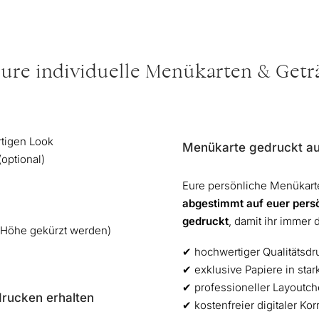
eure individuelle Menükarten & Get
rtigen Look
Menükarte gedruckt au
optional)
Eure persönliche Menükart
abgestimmt auf euer pers
gedruckt
, damit ihr immer 
 Höhe gekürzt werden)
✔︎ hochwertiger Qualitätsdru
✔︎ exklusive Papiere in sta
✔︎ professioneller Layoutc
rucken erhalten
✔︎ kostenfreier digitaler Ko