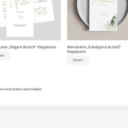
auf.
Die
nen
Optionen
en
können
auf
der
ktseite
Produktseite
lt
gewählt
rte „Elegant Branch” Klappkarte
Menükarte „Eukalyptus & Gold”
en
werden
Klappkarte
ails
Details
enn nicht anders beschrieben