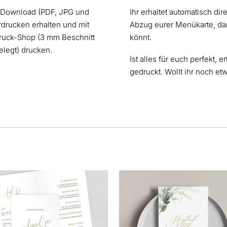
s Download (PDF, JPG und
Ihr erhaltet automatisch dir
rdrucken erhalten und mit
Abzug eurer Menükarte, dam
ruck-Shop (3 mm Beschnitt
könnt.
elegt) drucken.
Ist alles für euch perfekt, er
gedruckt. Wollt ihr noch et
s
Dieses
kt
Produkt
weist
ere
mehrere
nten
Varianten