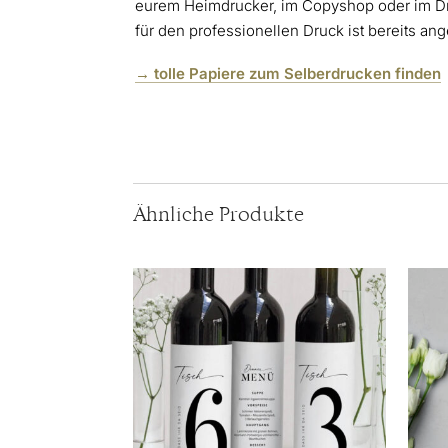
eurem Heimdrucker, im Copyshop oder im D
für den professionellen Druck ist bereits ang
→ tolle Papiere zum Selberdrucken finden
Ähnliche Produkte
Dieses
Diese
Produkt
Produ
weist
weist
mehrere
mehr
Varianten
Varia
auf.
auf.
Die
Die
Optionen
Optio
können
könn