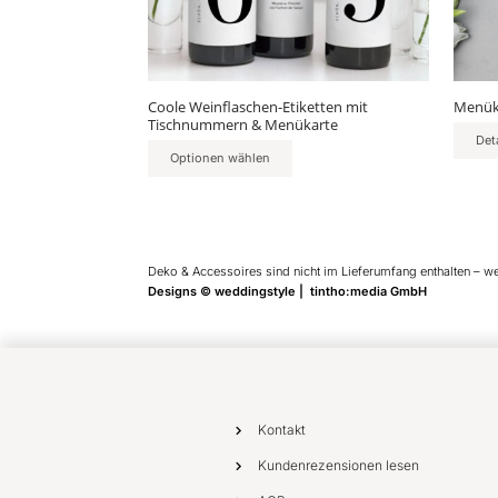
auf
auf
der
der
Produktseite
Produ
gewählt
gewäh
Coole Weinflaschen-Etiketten mit
Menüka
werden
werd
Tischnummern & Menükarte
Det
Optionen wählen
Deko & Accessoires sind nicht im Lieferumfang enthalten – w
Designs © weddingstyle | tintho:media GmbH
Kontakt
Kundenrezensionen lesen