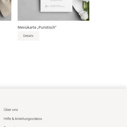
auf
der
Produktseite
gewählt
Menükarte „Puristisch”
werden
Details
Über uns
Hilfe & Anleitungsvideos