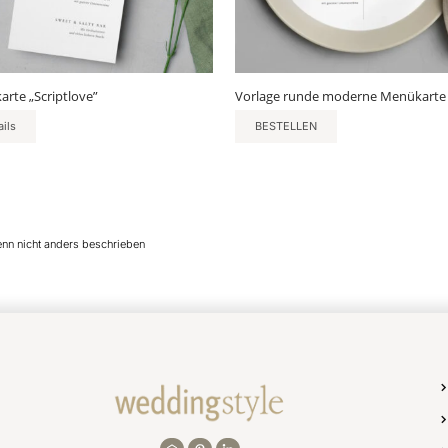
ktseite
lt
rte „Scriptlove”
Vorlage runde moderne Menükarte
en
ails
BESTELLEN
enn nicht anders beschrieben