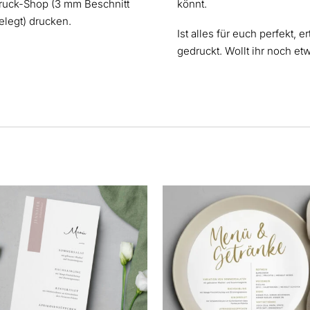
ruck-Shop (3 mm Beschnitt
könnt.
elegt) drucken.
Ist alles für euch perfekt, er
gedruckt. Wollt ihr noch et
s
kt
ere
nten
nen
en