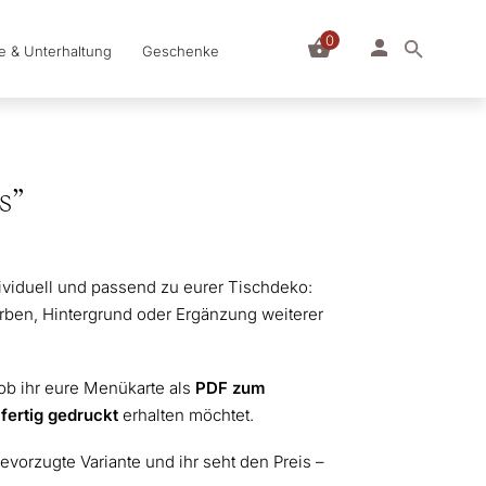
0
le & Unterhaltung
Geschenke
s”
dividuell und passend zu eurer Tischdeko:
Farben, Hintergrund oder Ergänzung weiterer
 ob ihr eure Menükarte als
PDF zum
r
fertig gedruckt
erhalten möchtet.
evorzugte Variante und ihr seht den Preis –