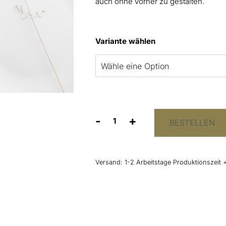
auch ohne vorher zu gestalten.
Variante wählen
-
+
BESTELLEN
Menükarte
„Pampas”
Menge
Versand:
1-2 Arbeitstage Produktionszeit 