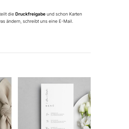
teilt die
Druckfreigabe
und schon Karten
was ändern, schreibt uns eine E-Mail.
Dieses
Produkt
weist
mehrere
Varianten
auf.
Die
Optionen
können