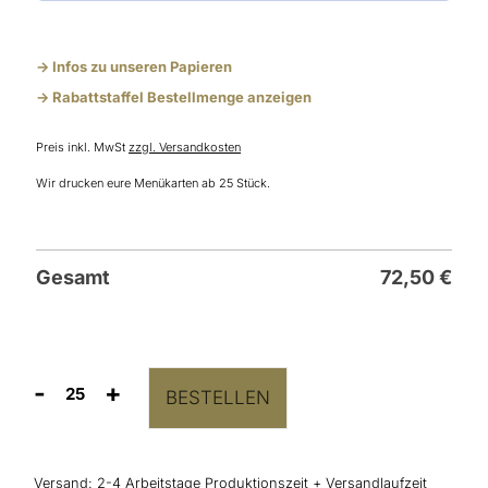
-> Infos zu unseren Papieren
-> Rabattstaffel Bestellmenge anzeigen
Preis inkl. MwSt
zzgl. Versandkosten
Wir drucken eure Menükarten ab 25 Stück.
Gesamt
72,50
€
-
+
BESTELLEN
Menükarten
&
Getränkekarten
als
Versand:
2-4 Arbeitstage Produktionszeit + Versandlaufzeit