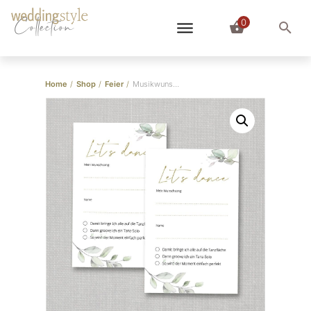
0
Collection
Home
/
Shop
/
Feier
/
Musikwunschkarten Eukalyptus