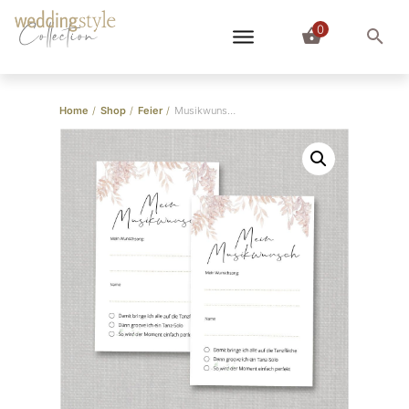
0
Collection
Home
/
Shop
/
Feier
/
Musikwunschkarten Pampas