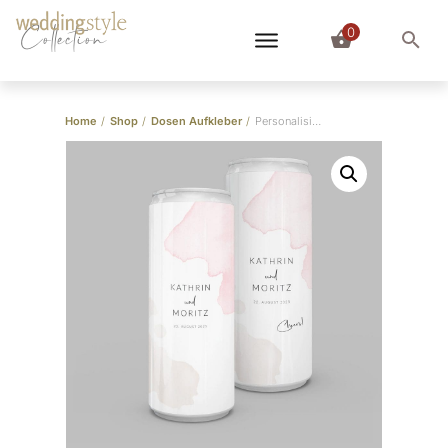
0
Collection
Home
/
Shop
/
Dosen Aufkleber
/
Personalisierbare Dosen Aufkleber “Fluid” 10er-Set