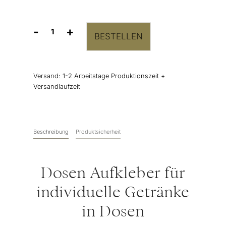
-
+
BESTELLEN
Personalisierbare
Dosen
Aufkleber
“Fluid”
Versand:
1-2 Arbeitstage Produktionszeit +
10er-
Versandlaufzeit
Set
Menge
Beschreibung
Produktsicherheit
Dosen Aufkleber für
individuelle Getränke
in Dosen