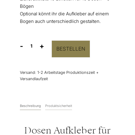
Bögen
Optional könnt ihr die Aufkleber auf einem
Bogen auch unterschiedlich gestalten.
-
+
BESTELLEN
Personalisierbare
Dosen
Aufkleber
“Hangover
Versand:
1-2 Arbeitstage Produktionszeit +
Kit
Versandlaufzeit
(Herz)”
10er-
Set
Menge
Beschreibung
Produktsicherheit
Dosen Aufkleber für