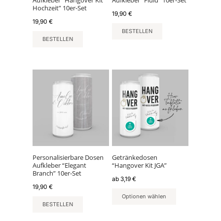
Hochzeit” 10er-Set
19,90
€
19,90
€
BESTELLEN
BESTELLEN
Dieses
Produkt
weist
mehrere
Varianten
auf.
Die
Optionen
können
Personalisierbare Dosen
Getränkedosen
Aufkleber “Elegant
“Hangover Kit JGA”
auf
Branch” 10er-Set
der
ab
3,19
€
19,90
€
Produktseite
Optionen wählen
gewählt
BESTELLEN
werden