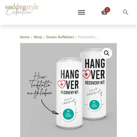
0
Collection
Home
/
Shop
/
Dosen Aufkleber
/
Personalisierbare Dosen Aufkleber “Hangover Kit (Herz)” 10er-Set