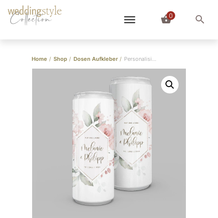
0
Collection
Home
/
Shop
/
Dosen Aufkleber
/
Personalisierbare Dosen Aufkleber “Roses” 10er-Set