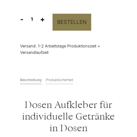
-
+
BESTELLEN
Personalisierbare
Dosen
Aufkleber
“Roses”
Versand:
1-2 Arbeitstage Produktionszeit +
10er-
Versandlaufzeit
Set
Menge
Beschreibung
Produktsicherheit
Dosen Aufkleber für
individuelle Getränke
in Dosen