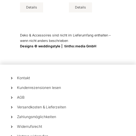
der
der
Produktseite
Produktseite
Details
Details
gewählt
gewählt
werden
werden
Deko & Accessoires sind nicht im Lieferumfang enthalten –
wenn nicht anders beschrieben
Designs © weddingstyle | tintho:media GmbH
Kontakt
Kundenrezensionen lesen
AGB
Versandkosten & Lieferzeiten
Zahlungsmöglichkeiten
Widerrufsrecht