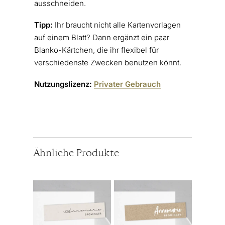
ausschneiden.
Tipp:
Ihr braucht nicht alle Kartenvorlagen
auf einem Blatt? Dann ergänzt ein paar
Blanko-Kärtchen, die ihr flexibel für
verschiedenste Zwecken benutzen könnt.
Nutzungslizenz:
Privater Gebrauch
Ähnliche Produkte
Dieses
Dieses
Produkt
Produkt
weist
weist
mehrere
mehrere