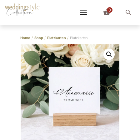
0
Collection
Home
/
Shop
/
Platzkarten
/
Platzkarten Kalligraphie & Serifen elegant