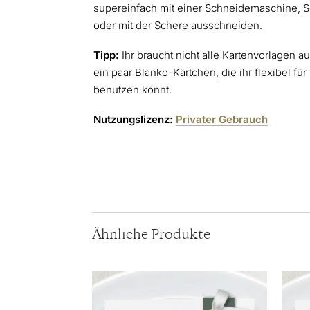
supereinfach mit einer Schneidemaschine, 
oder mit der Schere ausschneiden.
Tipp:
Ihr braucht nicht alle Kartenvorlagen a
ein paar Blanko-Kärtchen, die ihr flexibel f
benutzen könnt.
Nutzungslizenz:
Privater Gebrauch
Ähnliche Produkte
Dieses
Diese
Produkt
Produ
weist
weist