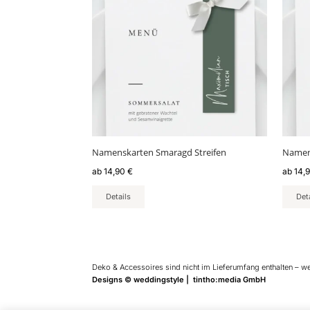
mehrere
mehr
Varianten
Varia
auf.
auf.
Die
Die
Optionen
Optio
können
könn
auf
auf
der
der
Produktseite
Produ
gewählt
gewäh
Namenskarten Smaragd Streifen
Namens
werden
werd
ab
14,90
€
ab
14,
Details
Det
Deko & Accessoires sind nicht im Lieferumfang enthalten – w
Designs © weddingstyle | tintho:media GmbH