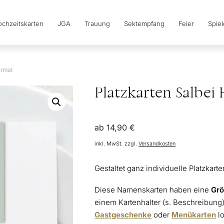
chzeitskarten
JGA
Trauung
Sektempfang
Feier
Spie
ormat
Platzkarten Salbei
ab
14,90
€
inkl. MwSt.
zzgl.
Versandkosten
Gestaltet ganz individuelle Platzkarte
Diese Namenskarten haben eine
Grö
einem Kartenhalter (s. Beschreibung)
Gastgeschenke
oder
Menükarten
lo