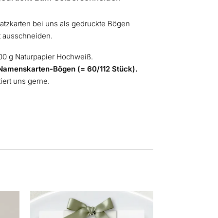
latzkarten bei uns als gedruckte Bögen
t ausschneiden.
300 g Naturpapier Hochweiß.
4 Namenskarten-Bögen (= 60/112 Stück).
tiert uns gerne.
Dieses
Produkt
weist