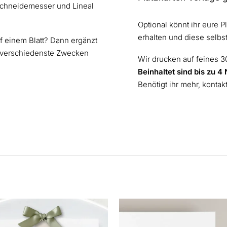
Schneidemesser und Lineal
Optional könnt ihr eure P
erhalten und diese selbs
uf einem Blatt? Dann ergänzt
ür verschiedenste Zwecken
Wir drucken auf feines 
Beinhaltet sind bis zu 
Benötigt ihr mehr, kontak
s
Dieses
kt
Produkt
weist