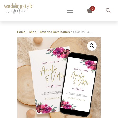
0
Collection
Home
/
Shop
/
Save the Date Karten
/
Save the Date Karte “Berry”