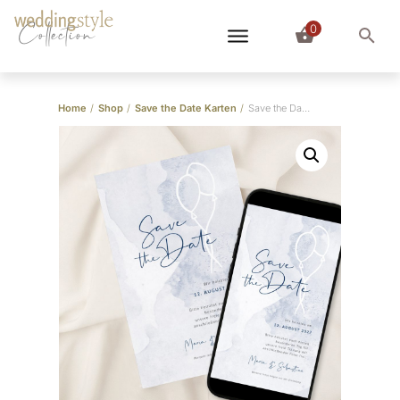
0
Collection
Home
/
Shop
/
Save the Date Karten
/
Save the Date Karte “Fly me to the moon”