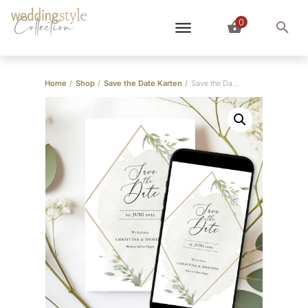
0
Collection
Home
/
Shop
/
Save the Date Karten
/
Save the Date Karte “Greenery”