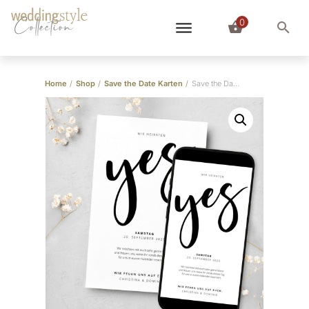
0
Collection
Home
/
Shop
/
Save the Date Karten
/
Save the Date Karte “Brush Lettering”