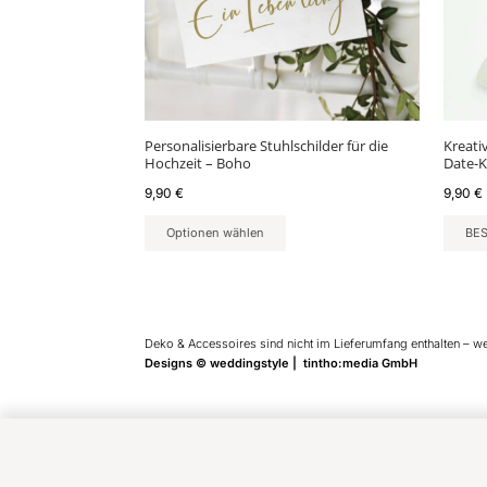
Personalisierbare Stuhlschilder für die
Kreati
Hochzeit – Boho
Date-K
9,90
€
9,90
€
Optionen wählen
BE
Deko & Accessoires sind nicht im Lieferumfang enthalten – w
Designs © weddingstyle | tintho:media GmbH