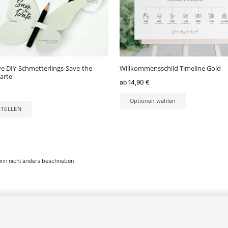
Optionen
können
auf
der
Produktseite
gewählt
ve DIY-Schmetterlings-Save-the-
Willkommensschild Timeline Gold
werden
arte
ab
14,90
€
Optionen wählen
STELLEN
enn nicht anders beschrieben