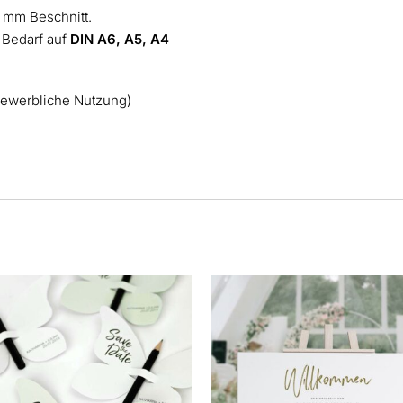
 mm Beschnitt.
 Bedarf auf
DIN A6, A5, A4
gewerbliche Nutzung)
Dieses
Produkt
weist
mehrere
Varianten
auf.
Die