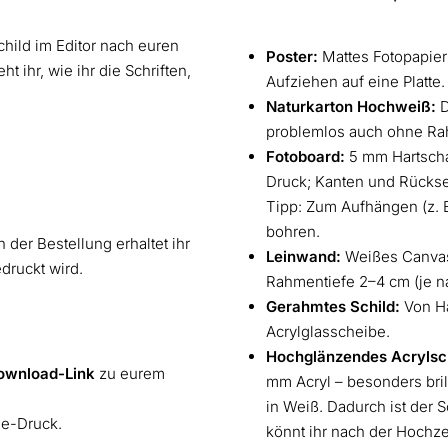
hild im Editor nach euren
Poster:
Mattes Fotopapier
ht ihr, wie ihr die Schriften,
Aufziehen auf eine Platte.
Naturkarton Hochweiß:
D
problemlos auch ohne Ra
Fotoboard:
5 mm Hartschaum
Druck; Kanten und Rückse
Tipp: Zum Aufhängen (z. B
bohren.
 der Bestellung erhaltet ihr
Leinwand:
Weißes Canvas
edruckt wird.
Rahmentiefe 2–4 cm (je n
Gerahmtes Schild:
Von Ha
Acrylglasscheibe.
Hochglänzendes Acrylsch
ownload-Link
zu eurem
mm Acryl – besonders bril
in Weiß. Dadurch ist der S
ne-Druck.
könnt ihr nach der Hochze