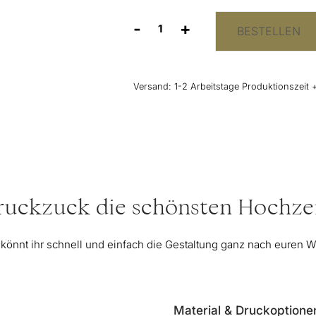
-
+
BESTELLEN
Schild
"Gedenken
an
Verstorbene"
Versand:
1-2 Arbeitstage Produktionszeit 
bei
der
Hochzeit
-
elegant
Menge
 ruckzuck die schönsten Hochzei
 könnt ihr schnell und einfach die Gestaltung ganz nach euren
Material & Druckoptione