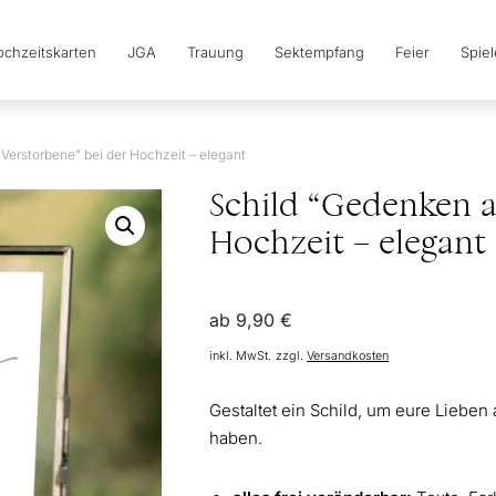
chzeitskarten
JGA
Trauung
Sektempfang
Feier
Spie
Verstorbene” bei der Hochzeit – elegant
Schild “Gedenken a
Hochzeit – elegant
ab
9,90
€
inkl. MwSt.
zzgl.
Versandkosten
Gestaltet ein Schild, um eure Liebe
haben.