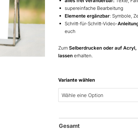
alles frei veränderbar:
Texte, Far
supereinfache Bearbeitung
Elemente ergänzbar
: Symbole, Z
Schritt-für-Schritt-Video-
Anleitun
euch
Zum
Selberdrucken oder auf Acryl,
lassen
erhalten.
Variante wählen
Gesamt