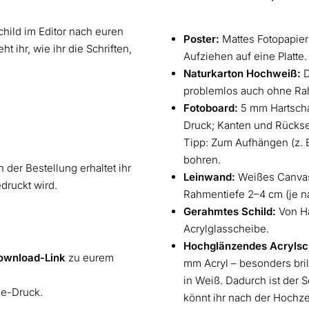
hild im Editor nach euren
Poster:
Mattes Fotopapier
ht ihr, wie ihr die Schriften,
Aufziehen auf eine Platte.
Naturkarton Hochweiß:
D
problemlos auch ohne Ra
Fotoboard:
5 mm Hartschaum
Druck; Kanten und Rückse
Tipp: Zum Aufhängen (z. B
bohren.
 der Bestellung erhaltet ihr
Leinwand:
Weißes Canvas
edruckt wird.
Rahmentiefe 2–4 cm (je n
Gerahmtes Schild:
Von Ha
Acrylglasscheibe.
Hochglänzendes Acrylsch
ownload-Link
zu eurem
mm Acryl – besonders bril
in Weiß. Dadurch ist der S
ne-Druck.
könnt ihr nach der Hochze