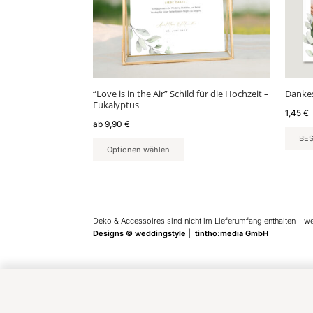
Optionen
können
auf
der
Produktseite
gewählt
“Love is in the Air” Schild für die Hochzeit –
Dankes
werden
Eukalyptus
1,45
€
ab
9,90
€
BE
Optionen wählen
Deko & Accessoires sind nicht im Lieferumfang enthalten – w
Designs © weddingstyle | tintho:media GmbH