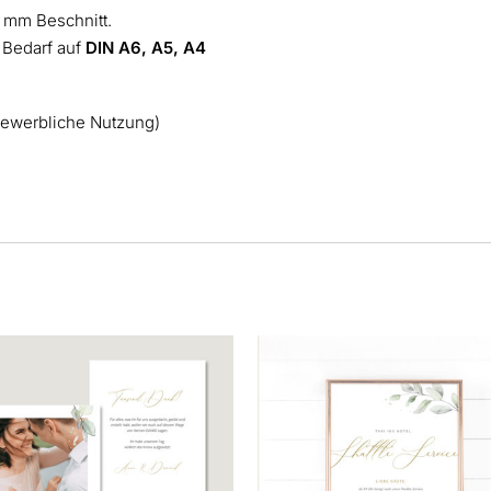
 mm Beschnitt.
 Bedarf auf
DIN A6, A5, A4
gewerbliche Nutzung)
Dieses
Produkt
weist
mehrere
Varianten
auf.
Die