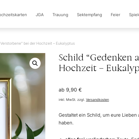
chzeitskarten
JGA
Trauung
Sektempfang
Feier
Spie
Verstorbene” bei der Hochzeit – Eukalyptus
Schild “Gedenken a
Hochzeit – Eukaly
ab
9,90
€
inkl. MwSt.
zzgl.
Versandkosten
Gestaltet ein Schild, um eure Liebe
haben.