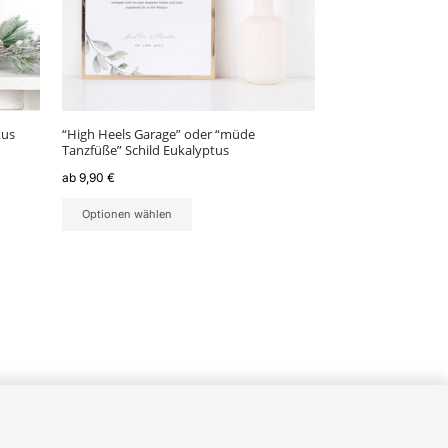
Optionen
können
auf
der
Produktseite
gewählt
tus
“High Heels Garage” oder “müde
werden
Tanzfüße” Schild Eukalyptus
ab
9,90
€
Optionen wählen