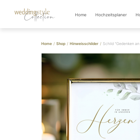
Home
Hochzeitsplaner
Ho
Collection
Home
/
Shop
/
Hinweisschilder
/
Schild “Gedenken an 