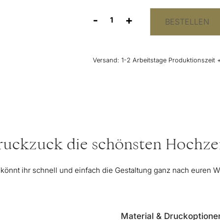
-
+
BESTELLEN
Schild
"Gedenken
an
Verstorbene"
Versand:
1-2 Arbeitstage Produktionszeit 
bei
der
Hochzeit
-
Eukalyptus
Menge
 ruckzuck die schönsten Hochzei
 könnt ihr schnell und einfach die Gestaltung ganz nach euren
Material & Druckoptione