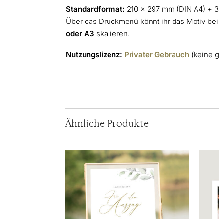
Standardformat:
210 × 297 mm (DIN A4) + 3
Über das Druckmenü könnt ihr das Motiv bei
oder A3
skalieren.
Nutzungslizenz:
Privater Gebrauch
(keine 
Ähnliche Produkte
Dieses
Produkt
weist
mehrere
Varianten
auf.
Die