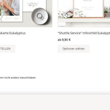
Optionen
können
auf
der
Produktseite
gewählt
karte Eukalyptus
“Shuttle Service” Infoschild Eukalyp
werden
ab
9,90
€
STELLEN
Optionen wählen
enn nicht anders beschrieben