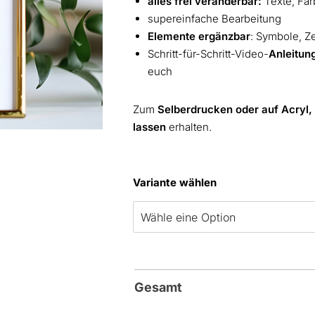
alles frei veränderbar:
Texte, Far
supereinfache Bearbeitung
Elemente ergänzbar
: Symbole, Z
Schritt-für-Schritt-Video-
Anleitun
euch
Zum
Selberdrucken oder auf Acryl,
lassen
erhalten.
Variante wählen
Gesamt