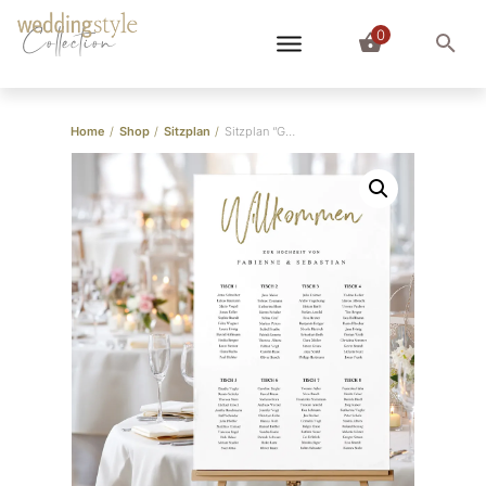
0
Collection
Home
/
Shop
/
Sitzplan
/
Sitzplan “Gold Brush Schrift”