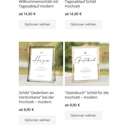
können
können
Willkommensschild mit
Tagesablauf Schild
Tagesablauf modern
Hochzeit
auf
auf
der
der
ab
14,90
€
ab
14,90
€
Produktseite
Produktseite
Optionen wählen
Optionen wählen
gewählt
gewählt
werden
werden
Dieses
Dieses
Produkt
Produkt
weist
weist
mehrere
mehrere
Varianten
Varianten
auf.
auf.
Die
Die
Optionen
Optionen
können
können
Schild “Gedenken an
“Gästebuch” Schild für die
Verstorbene” bei der
Hochzeit – modern
auf
auf
Hochzeit – modern
der
der
ab
9,90
€
ab
9,90
€
Produktseite
Produktseite
Optionen wählen
gewählt
gewählt
Optionen wählen
werden
werden