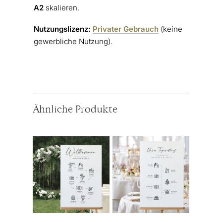
A2
skalieren.
Nutzungslizenz:
Privater Gebrauch
(keine
gewerbliche Nutzung).
Ähnliche Produkte
Dieses
Dieses
Produkt
Produkt
weist
weist
mehrere
mehrere
Varianten
Varianten
auf.
auf.
Die
Die
Optionen
Optionen