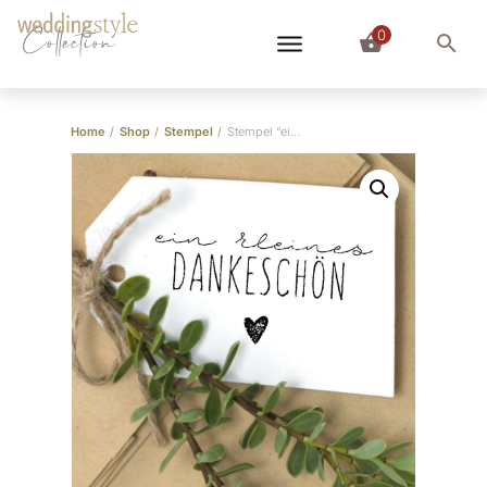
0
Collection
Home
/
Shop
/
Stempel
/
Stempel “ein kleines Dankeschön” Handschrift mit Herz