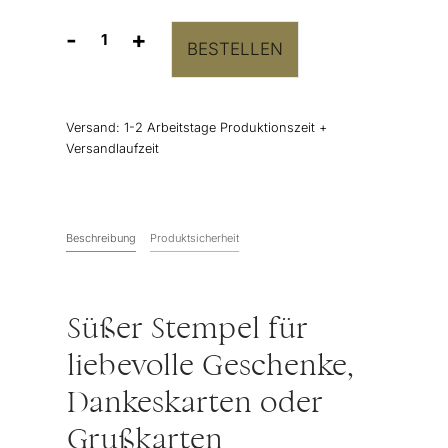
-
+
BESTELLEN
Stempel
"ein
kleines
Dankeschön"
Versand:
1-2 Arbeitstage Produktionszeit +
Handschrift
Versandlaufzeit
mit
Herz
Menge
Beschreibung
Produktsicherheit
Süßer Stempel für
liebevolle Geschenke,
Dankeskarten oder
Grußkarten