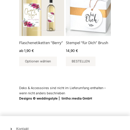
weist
mehrere
Varianten
auf.
Die
Optionen
können
Flaschenetiketten “Berry”
Stempel “für Dich” Brush
auf
ab
1,90
€
14,90
€
der
Produktseite
Optionen wählen
BESTELLEN
gewählt
werden
Deko & Accessoires sind nicht im Lieferumfang enthalten –
wenn nicht anders beschrieben
Designs © weddingstyle | tintho:media GmbH
Kontakt