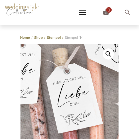
0
Collection
Home
/
Shop
/
Stempel
/
Stempel “Hier steckt viel Liebe drin” Handschrift