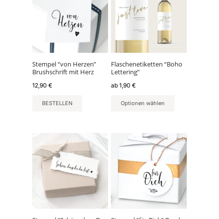
weist
mehrere
Varianten
auf.
Die
Optionen
können
Stempel “von Herzen”
Flaschenetiketten “Boho
Brushschrift mit Herz
Lettering”
auf
der
12,90
€
ab
1,90
€
Produktseite
BESTELLEN
Optionen wählen
gewählt
werden