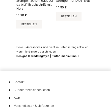
Stempel “Schön, dass Du
Stempel “für Dich” Brush
da bist” Brushschrift mit
14,90
€
Herz
14,90
€
BESTELLEN
BESTELLEN
Deko & Accessoires sind nicht im Lieferumfang enthalten –
wenn nicht anders beschrieben
Designs © weddingstyle | tintho:media GmbH
Kontakt
Kundenrezensionen lesen
AGB
Versandkosten & Lieferzeiten