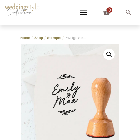
0
Collection
Home
/
Shop
/
Stempel
/
Zweige Stempel Hochzeit Namen