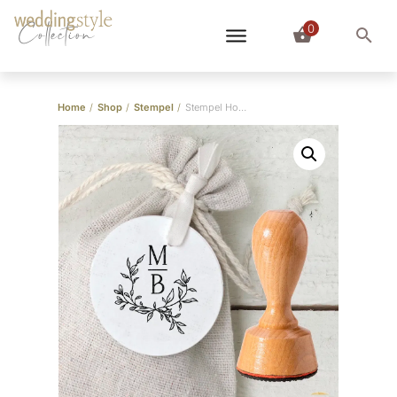
0
Collection
Home
/
Shop
/
Stempel
/
Stempel Hochzeitslogo Initialen Zweig