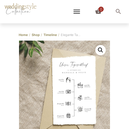
0
Collection
Home
/
Shop
/
Timeline
/
Elegante Tagesablauf Karten