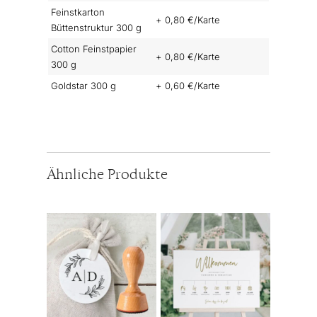
Feinstkarton
+ 0,80 €/Karte
Büttenstruktur 300 g
Cotton Feinstpapier
+ 0,80 €/Karte
300 g
Goldstar 300 g
+ 0,60 €/Karte
Ähnliche Produkte
Dieses
Produkt
weist
mehrere
Varianten
auf.
Die