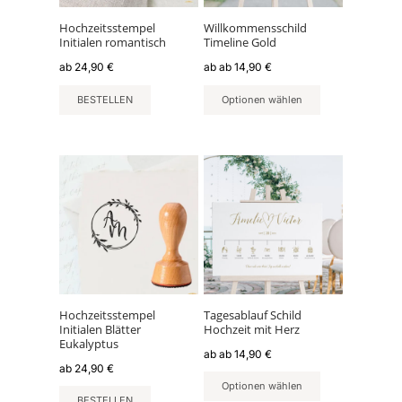
Optionen
können
Hochzeitsstempel
Willkommensschild
Initialen romantisch
Timeline Gold
auf
der
ab
24,90
€
ab
ab
14,90
€
Produktseite
BESTELLEN
Optionen wählen
gewählt
werden
Dieses
Produkt
weist
mehrere
Varianten
auf.
Die
Optionen
können
Hochzeitsstempel
Tagesablauf Schild
Initialen Blätter
Hochzeit mit Herz
auf
Eukalyptus
der
ab
ab
14,90
€
ab
24,90
€
Produktseite
Optionen wählen
gewählt
BESTELLEN