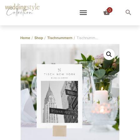
0
Collection
Home
/
Shop
/
Tischnummern
/
Tischnummern mit Fotos