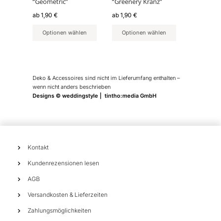
“Geometric”
“Greenery Kranz”
auf
auf
der
der
ab
1,90
€
ab
1,90
€
Produktseite
Produktseite
Optionen wählen
Optionen wählen
gewählt
gewählt
werden
werden
Deko & Accessoires sind nicht im Lieferumfang enthalten –
wenn nicht anders beschrieben
Designs © weddingstyle | tintho:media GmbH
Kontakt
Kundenrezensionen lesen
AGB
Versandkosten & Lieferzeiten
Zahlungsmöglichkeiten