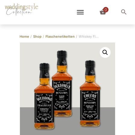
0
Collection
Home
/
Shop
/
Flaschenetiketten
/
Whiskey Flasche Etikett personalisiert