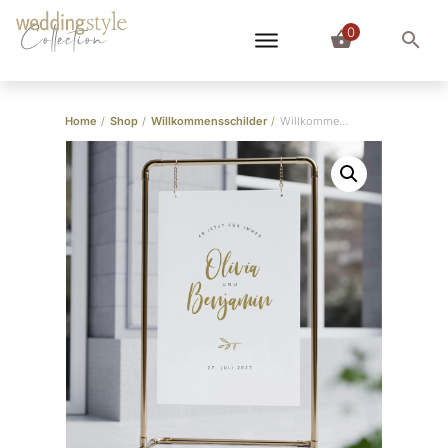
0
Collection
Home
/
Shop
/
Willkommensschilder
/
Willkommensschild “Brush Schrift”