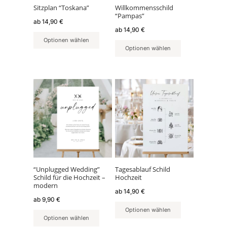
können
können
Sitzplan “Toskana”
Willkommensschild
“Pampas”
auf
auf
ab
14,90
€
der
der
ab
14,90
€
Produktseite
Produktseite
Optionen wählen
Optionen wählen
gewählt
gewählt
werden
werden
Dieses
Dieses
Produkt
Produkt
weist
weist
mehrere
mehrere
Varianten
Varianten
auf.
auf.
Die
Die
Optionen
Optionen
können
können
“Unplugged Wedding”
Tagesablauf Schild
Schild für die Hochzeit –
Hochzeit
auf
auf
modern
der
der
ab
14,90
€
ab
9,90
€
Produktseite
Produktseite
Optionen wählen
gewählt
gewählt
Optionen wählen
werden
werden