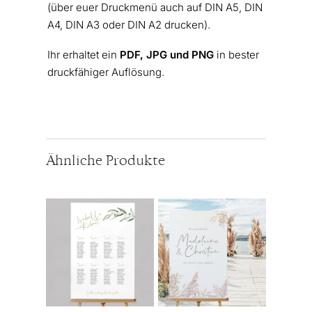
(über euer Druckmenü auch auf DIN A5, DIN
A4, DIN A3 oder DIN A2 drucken).
Ihr erhaltet ein
PDF, JPG und PNG
in bester
druckfähiger Auflösung.
Ähnliche Produkte
Dieses
Dieses
Produkt
Produkt
weist
weist
mehrere
mehrere
Varianten
Varianten
auf.
auf.
Die
Die
Optionen
Optionen