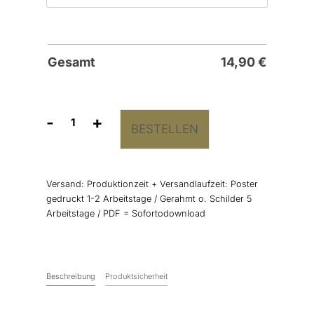
Gesamt
14,90
€
-
+
BESTELLEN
Willkommensschild
"Brush
Schrift"
Menge
Versand:
Produktionzeit + Versandlaufzeit: Poster
gedruckt 1-2 Arbeitstage / Gerahmt o. Schilder 5
Arbeitstage / PDF = Sofortodownload
Beschreibung
Produktsicherheit