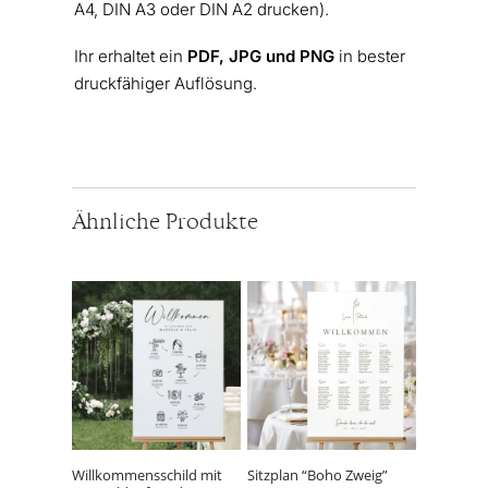
A4, DIN A3 oder DIN A2 drucken).
Ihr erhaltet ein
PDF, JPG und PNG
in bester
druckfähiger Auflösung.
Ähnliche Produkte
Dieses
Dieses
Produkt
Produkt
weist
weist
mehrere
mehrere
Varianten
Varianten
auf.
auf.
Die
Die
Optionen
Optionen
können
können
Willkommensschild mit
Sitzplan “Boho Zweig”