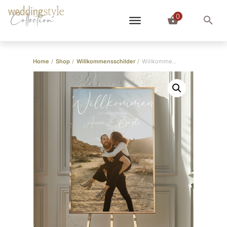
0
Collection
Home
/
Shop
/
Willkommensschilder
/
Willkommensschild mit Foto