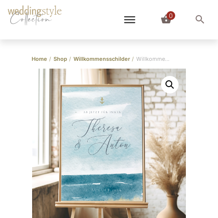
0
Collection
Home
/
Shop
/
Willkommensschilder
/
Willkommensschild “Strandhochzeit”