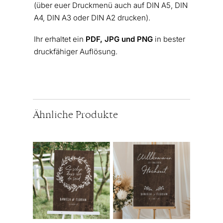
(über euer Druckmenü auch auf DIN A5, DIN
A4, DIN A3 oder DIN A2 drucken).
Ihr erhaltet ein
PDF, JPG und PNG
in bester
druckfähiger Auflösung.
Ähnliche Produkte
Dieses
Dieses
Produkt
Produkt
weist
weist
mehrere
mehrere
Varianten
Varianten
auf.
auf.
Die
Die
Optionen
Optionen