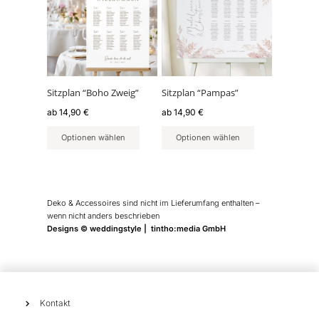
weist
weist
mehrere
mehrere
Varianten
Varianten
auf.
auf.
Die
Die
Optionen
Optionen
können
können
Sitzplan “Boho Zweig”
Sitzplan “Pampas”
auf
auf
ab
14,90
€
ab
14,90
€
der
der
Produktseite
Produktseite
Optionen wählen
Optionen wählen
gewählt
gewählt
werden
werden
Deko & Accessoires sind nicht im Lieferumfang enthalten –
wenn nicht anders beschrieben
Designs © weddingstyle | tintho:media GmbH
Kontakt