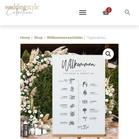
0
Collection
Home
/
Shop
/
Willkommensschilder
/
Tagesablauf Schild | Timeline 11