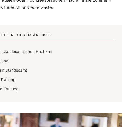
ritualen oder Hochzeitsbräuchen macht ihr sie zu einem
s für euch und eure Gäste.
IHR IN DIESEM ARTIKEL
er standesamtlichen Hochzeit
auung
 im Standesamt
 Trauung
en Trauung