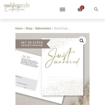
0
Collection
Home
/
Shop
/
Ballonkarten
/
Ballonflugkarten Hochzeit “Just Married” – Set 50 Stück