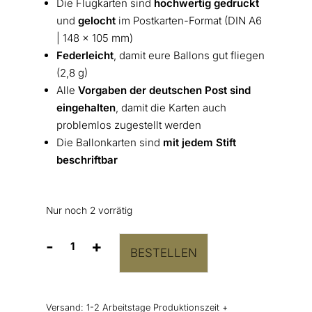
Die Flugkarten sind
hochwertig gedruckt
und
gelocht
im Postkarten-Format (DIN A6
| 148 x 105 mm)
Federleicht
, damit eure Ballons gut fliegen
(2,8 g)
Alle
Vorgaben der deutschen Post sind
eingehalten
, damit die Karten auch
problemlos zugestellt werden
Die Ballonkarten sind
mit jedem Stift
beschriftbar
Nur noch 2 vorrätig
-
+
BESTELLEN
Ballonflugkarten
Hochzeit
“Just
Married”
Versand:
1-2 Arbeitstage Produktionszeit +