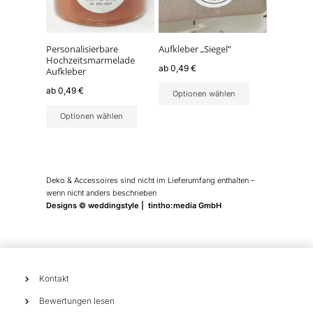
auf.
auf.
Die
Die
Optionen
Optionen
können
können
Personalisierbare
Aufkleber „Siegel”
Hochzeitsmarmelade
auf
auf
ab
0,49
€
Aufkleber
der
der
ab
0,49
€
Produktseite
Produktseite
Optionen wählen
gewählt
gewählt
Optionen wählen
werden
werden
Deko & Accessoires sind nicht im Lieferumfang enthalten –
wenn nicht anders beschrieben
Designs © weddingstyle | tintho:media GmbH
Kontakt
Bewertungen lesen