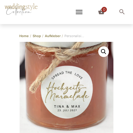
0
Collection
Home
/
Shop
/
Aufkleber
/
Personalisierbare Hochzeitsmarmelade Aufkleber