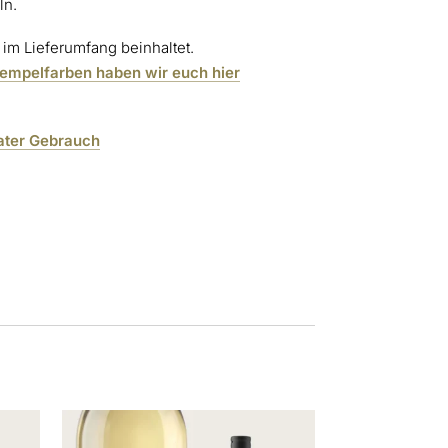
ln.
 im Lieferumfang beinhaltet.
tempelfarben haben wir euch hier
ater Gebrauch
Dieses
Produkt