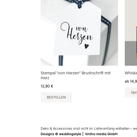
weist
mehr
Varia
auf.
Die
Optio
könn
auf
der
Produ
gewäh
Stempel “von Herzen” Brushschrift mit
Whiske
werd
Herz
ab
14,
12,90
€
Opt
BESTELLEN
Deko & Accessoires sind nicht im Lieferumfang enthalten – w
Designs © weddingstyle | tintho:media GmbH