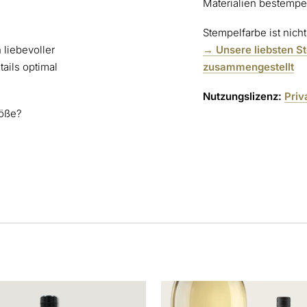
Materialien bestempe
Stempelfarbe ist nicht
 liebevoller
→ Unsere liebsten S
tails optimal
zusammengestellt
Nutzungslizenz:
Priv
röße?
s
Dieses
kt
Produkt