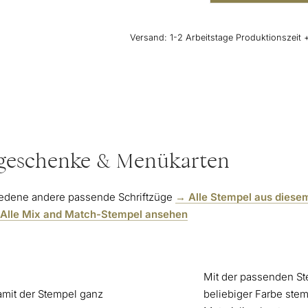
"Schön,
dass
Du
Versand:
1-2 Arbeitstage Produktionszeit 
da
bist"
Kalligraphie
Menge
tgeschenke & Menükarten
hiedene andere passende Schriftzüge
→ Alle Stempel aus diese
Alle Mix and Match-Stempel ansehen
Mit der passenden Ste
damit der Stempel ganz
beliebiger Farbe ste