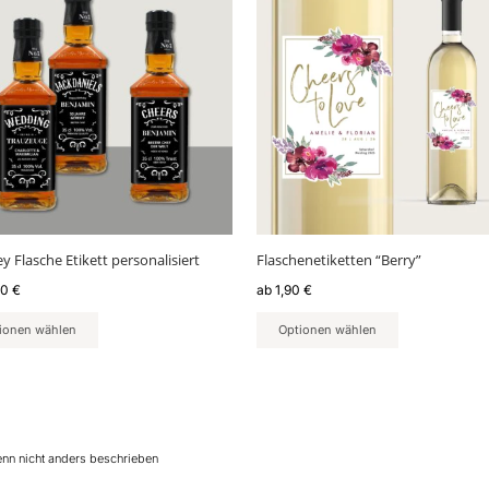
weist
ere
mehrere
nten
Varianten
auf.
Die
nen
Optionen
en
können
auf
der
ktseite
Produktseite
lt
gewählt
y Flasche Etikett personalisiert
Flaschenetiketten “Berry”
en
werden
90
€
ab
1,90
€
ionen wählen
Optionen wählen
enn nicht anders beschrieben