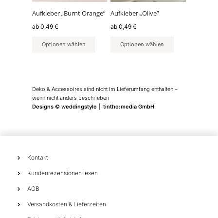
Optionen
Optionen
können
können
Aufkleber „Burnt Orange”
Aufkleber „Olive”
auf
auf
ab
0,49
€
ab
0,49
€
der
der
Produktseite
Produktseite
Optionen wählen
Optionen wählen
gewählt
gewählt
werden
werden
Deko & Accessoires sind nicht im Lieferumfang enthalten –
wenn nicht anders beschrieben
Designs © weddingstyle | tintho:media GmbH
Kontakt
Kundenrezensionen lesen
AGB
Versandkosten & Lieferzeiten