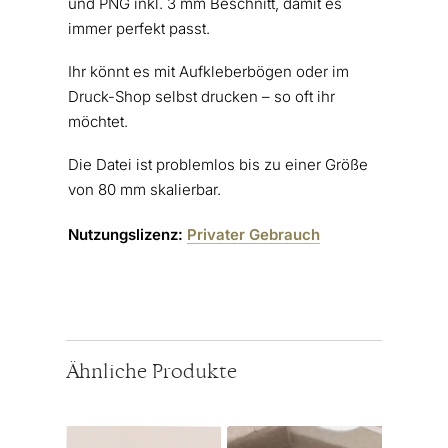
und PNG inkl. 3 mm Beschnitt, damit es
immer perfekt passt.
Ihr könnt es mit Aufkleberbögen oder im
Druck-Shop selbst drucken – so oft ihr
möchtet.
Die Datei ist problemlos bis zu einer Größe
von 80 mm skalierbar.
Nutzungslizenz:
Privater Gebrauch
Ähnliche Produkte
Dieses
Dieses