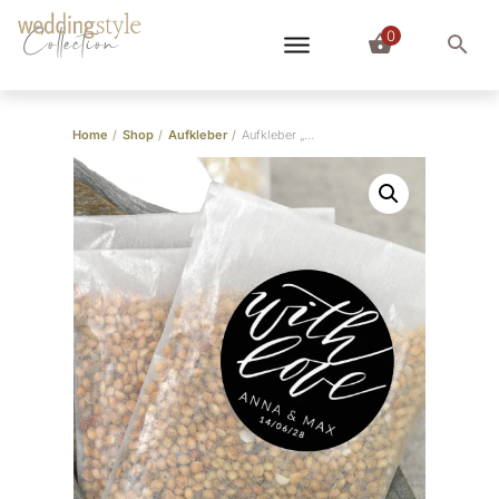
0
Collection
Home
/
Shop
/
Aufkleber
/
Aufkleber „Lettering” With Love