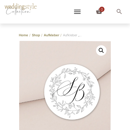
0
Collection
Home
/
Shop
/
Aufkleber
/
Aufkleber „Vintage Blumenkranz”