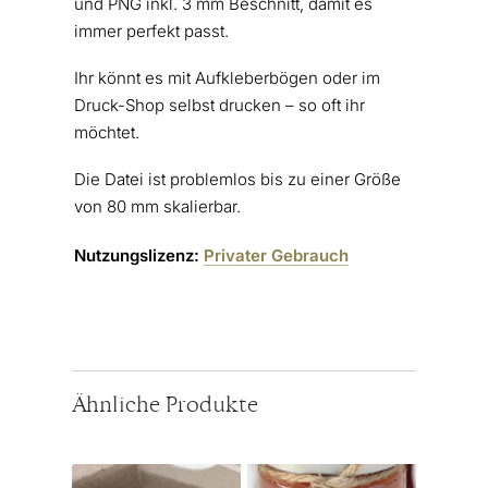
und PNG inkl. 3 mm Beschnitt, damit es
immer perfekt passt.
Ihr könnt es mit Aufkleberbögen oder im
Druck-Shop selbst drucken – so oft ihr
möchtet.
Die Datei ist problemlos bis zu einer Größe
von 80 mm skalierbar.
Nutzungslizenz:
Privater Gebrauch
Ähnliche Produkte
Dieses
Dieses