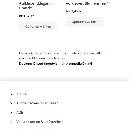
können
können
Aufkleber „Elegant
Aufkleber „Blumenmeer”
Branch”
auf
auf
ab
0,49
€
der
der
ab
0,49
€
Produktseite
Produktseite
Optionen wählen
Optionen wählen
gewählt
gewählt
werden
werden
Deko & Accessoires sind nicht im Lieferumfang enthalten –
wenn nicht anders beschrieben
Designs © weddingstyle | tintho:media GmbH
Kontakt
Kundenrezensionen lesen
AGB
Versandkosten & Lieferzeiten