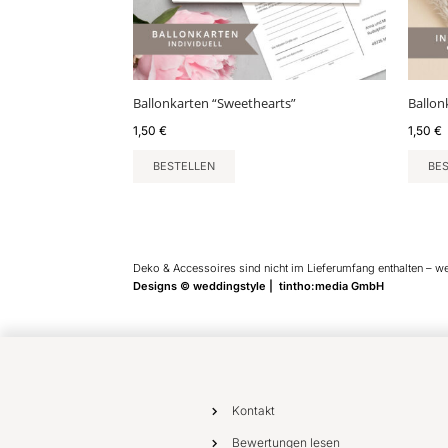
Ballonkarten “Sweethearts”
Ballon
1,50
€
1,50
€
BESTELLEN
BE
Deko & Accessoires sind nicht im Lieferumfang enthalten – w
Designs © weddingstyle | tintho:media GmbH
Kontakt
Bewertungen lesen