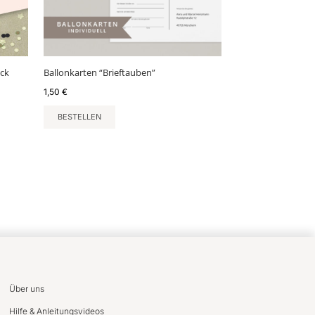
ück
Ballonkarten “Brieftauben”
1,50
€
BESTELLEN
Über uns
Hilfe & Anleitungsvideos