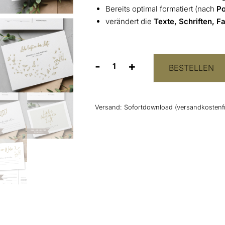
Bereits optimal formatiert (nach
Po
verändert die
Texte, Schriften, 
-
+
BESTELLEN
Ballonkarten
zum
Ausdrucken
Menge
Versand:
Sofortdownload (versandkostenfr