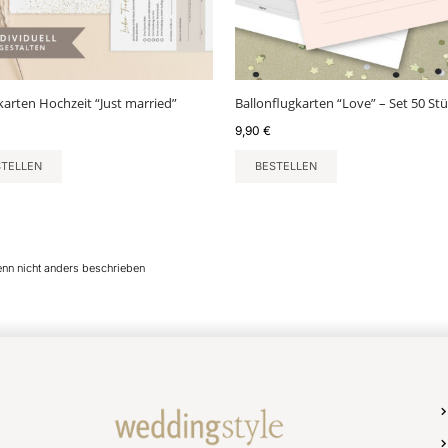
karten Hochzeit “Just married”
Ballonflugkarten “Love” – Set 50 St
9,90
€
STELLEN
BESTELLEN
enn nicht anders beschrieben