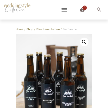
0
Collection
Home
/
Shop
/
Flaschenetiketten
/
Bierflaschen Etikett individuell gestalten