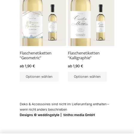
Dieses
Dieses
Produkt
Produkt
weist
weist
mehrere
mehrere
Varianten
Varianten
auf.
auf.
Die
Die
Optionen
Optionen
können
können
Flaschenetiketten
Flaschenetiketten
“Geometric”
“Kalligraphie”
auf
auf
der
der
ab
1,90
€
ab
1,90
€
Produktseite
Produktseite
Optionen wählen
Optionen wählen
gewählt
gewählt
werden
werden
Deko & Accessoires sind nicht im Lieferumfang enthalten –
wenn nicht anders beschrieben
Designs © weddingstyle | tintho:media GmbH