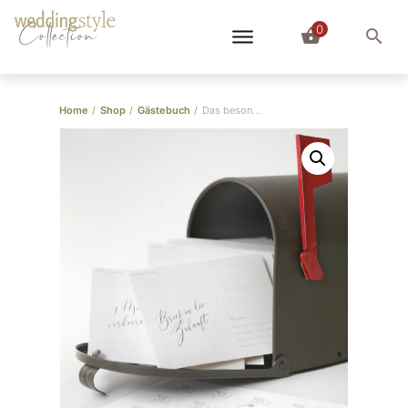
0
Collection
Home
/
Shop
/
Gästebuch
/
Das besondere Gästebuch als Zeitkapsel: Briefe in die Zukunft