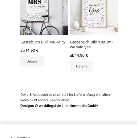
weist
weist
mehrere
mehrere
Varianten
Varianten
auf.
auf.
Die
Die
Optionen
Optionen
können
können
Gästebuch Bild ‘MR-MRS’
Gästebuch Bild ‘Datum-
we said yes’
auf
auf
ab
14,90
€
der
der
ab
14,90
€
Produktseite
Produktseite
Details
Details
gewählt
gewählt
werden
werden
Deko & Accessoires sind nicht im Lieferumfang enthalten –
wenn nicht anders beschrieben
Designs © weddingstyle | tintho:media GmbH
Kontakt