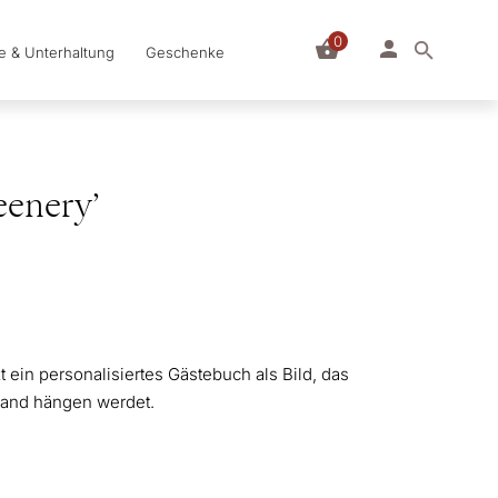
0
le & Unterhaltung
Geschenke
eenery’
t ein personalisiertes Gästebuch als Bild, das
Wand hängen werdet.