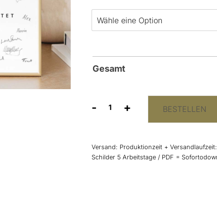
Gesamt
-
+
BESTELLEN
Gästebuch
Bild
'Greenery'
Menge
Versand:
Produktionzeit + Versandlaufzeit
Schilder 5 Arbeitstage / PDF = Sofortodo