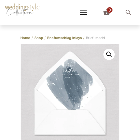
0
Collection
Home
/
Shop
/
Briefumschlag Inlays
/
Briefumschlag-Inlay Blau Wasserfarbe