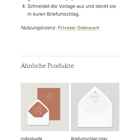
Schneidet die Vorlage aus und steckt sie
in euren Briefumschlag.
Nutzungslizenz:
Privater Gebrauch
Ähnliche Produkte
Dieses
Dieses
Produkt
Produkt
weist
weist
mehrere
mehrere
Varianten
Varianten
auf.
auf.
Die
Die
Optionen
Optionen
können
können
Individuelle
Briefumschlag-Inlay