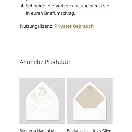
Schneidet die Vorlage aus und steckt sie
in euren Briefumschlag.
Nutzungslizenz:
Privater Gebrauch
Ähnliche Produkte
Dieses
Dieses
Produkt
Produkt
weist
weist
mehrere
mehrere
Varianten
Varianten
auf.
auf.
Die
Die
Optionen
Optionen
können
können
Briefumschlag-Inlay
Briefumschlag-Inlay Olive