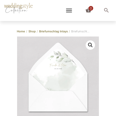
0
Collection
Home
/
Shop
/
Briefumschlag Inlays
/
Briefumschlag-Inlay Eukalyptus