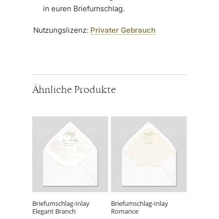
in euren Briefumschlag.
Nutzungslizenz:
Privater Gebrauch
Ähnliche Produkte
Dieses
Dieses
Produkt
Produkt
weist
weist
mehrere
mehrere
Varianten
Varianten
auf.
auf.
Die
Die
Optionen
Optionen
können
können
Briefumschlag-Inlay
Briefumschlag-Inlay
Elegant Branch
Romance
auf
auf