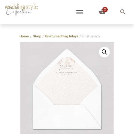
0
Collection
Home
/
Shop
/
Briefumschlag Inlays
/
Briefumschlag-Inlay Pampas