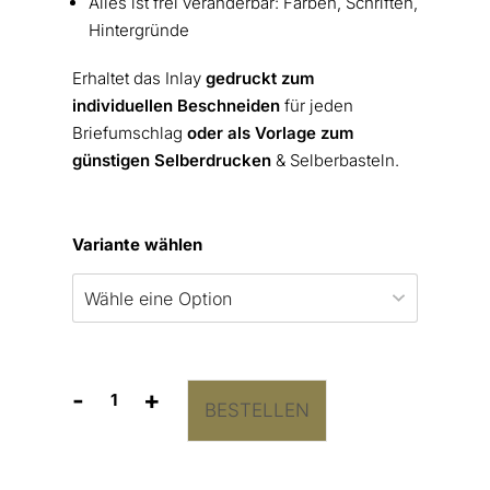
Alles ist frei veränderbar: Farben, Schriften,
Hintergründe
Erhaltet das Inlay
gedruckt zum
individuellen Beschneiden
für jeden
Briefumschlag
oder als Vorlage zum
günstigen Selberdrucken
& Selberbasteln.
Variante wählen
-
+
BESTELLEN
Briefumschlag-
Inlay
Pampas
Menge