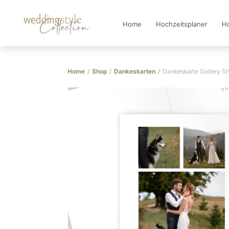
Home
Hochzeitsplaner
Ho
Collection
Home
/
Shop
/
Dankeskarten
/
Dankeskarte Gallery St