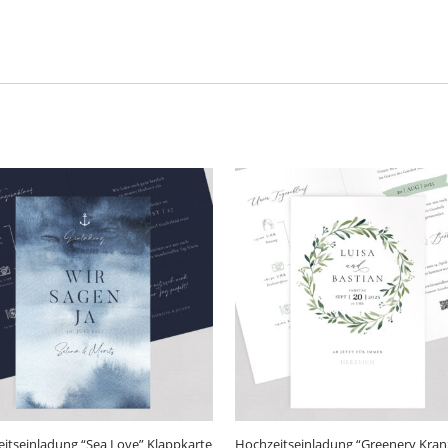
itseinladung “Sea Love” Klappkarte
Hochzeitseinladung “Greenery Kran