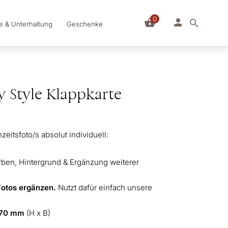
0
le & Unterhaltung
Geschenke
y Style Klappkarte
eitsfoto/s absolut individuell:
arben, Hintergrund & Ergänzung weiterer
Fotos ergänzen.
Nutzt dafür einfach unsere
170 mm
(H x B)