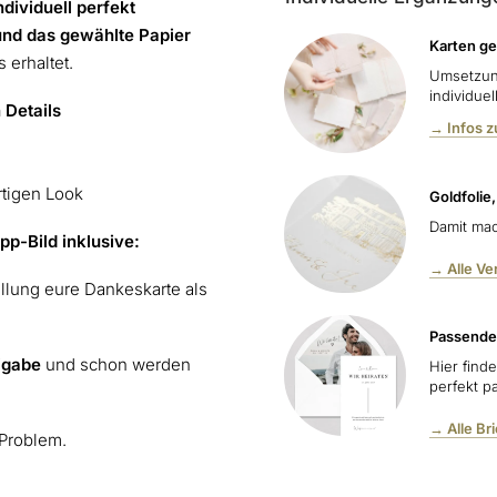
ndividuell perfekt
und das gewählte Papier
Karten ge
 erhaltet.
Umsetzun
individue
 Details
→ Infos 
rtigen Look
Goldfolie
Damit mac
pp-Bild inklusive:
→ Alle V
ellung eure Dankeskarte als
Passende
igabe
und schon werden
Hier find
perfekt p
→ Alle Br
 Problem.