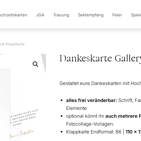
chzeitskarten
JGA
Trauung
Sektempfang
Feier
Spie
yle Klappkarte
Dankeskarte Galler
Gestaltet eure Dankeskarten mit Hochz
alles frei veränderbar:
Schrift, F
Elemente
optional könnt ihr
auch mehrere 
Fotocollage-Vorlagen.
Klappkarte Endformat: B6 |
110 x 