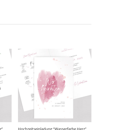
z”
Hochzeitseinladung “Wasserfarbe Herz”