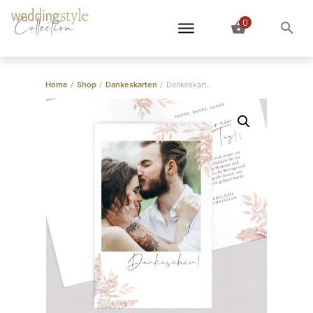
0
Collection
Home
/
Shop
/
Dankeskarten
/
Dankeskarte “Pampas” Klappkarte