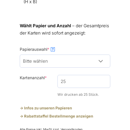
(H x B)
Wählt Papier und Anzahl
– der Gesamtpreis
der Karten wird sofort angezeigt:
(required)
Papierauswahl
*
?
(required)
Kartenanzahl
*
Wir drucken ab 25 Stück.
-> Infos zu unseren Papieren
-> Rabattstaffel Bestellmenge anzeigen
Alle Preise inkl. MwSt
zzgl. Versandkosten