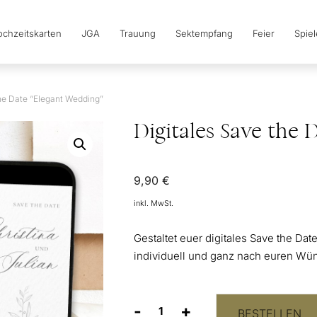
chzeitskarten
JGA
Trauung
Sektempfang
Feier
Spie
the Date “Elegant Wedding”
Digitales Save the
9,90
€
inkl. MwSt.
Gestaltet euer digitales Save the Da
individuell und ganz nach euren Wü
-
+
BESTELLEN