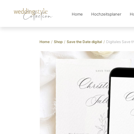
Home
Hochzeitsplaner
Ho
Collection
Home
/
Shop
/
Save the Date digital
/
Digitales Save 