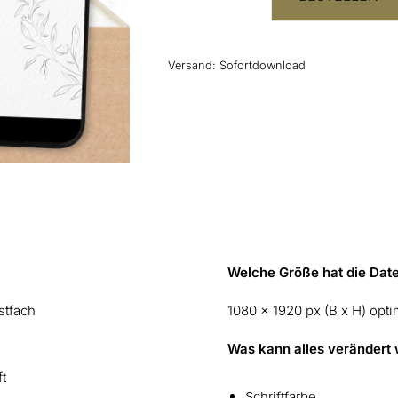
Digitales
Save
the
Date
Versand:
Sofortdownload
"Elegant
Wedding"
Menge
Welche Größe hat die Date
stfach
1080 x 1920 px (B x H) opt
Was kann alles verändert
ft
Schriftfarbe