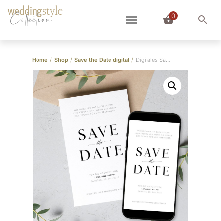
0
Collection
Home
/
Shop
/
Save the Date digital
/
Digitales Save the Date “Pure”