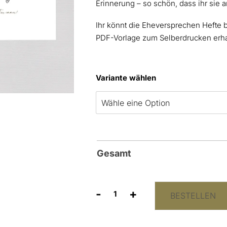
Erinnerung – so schön, dass ihr sie 
Ihr könnt die Eheversprechen Hefte b
PDF-Vorlage zum Selberdrucken erha
Variante wählen
Gesamt
-
+
BESTELLEN
Ehegelübde
Hefte
“Pure”