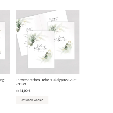
Dieses
Produkt
weist
mehrere
Varianten
auf.
Die
Optionen
können
auf
der
Produktseite
gewählt
ng” –
Eheversprechen Hefte “Eukalyptus Gold” –
werden
2er-Set
ab
14,90
€
Optionen wählen