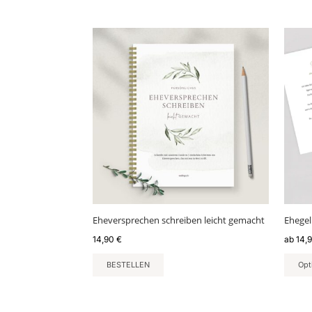
Diese
Produ
weist
mehr
Varia
auf.
Die
Optio
könn
auf
der
Produ
gewäh
Eheversprechen schreiben leicht gemacht
Ehegel
werd
14,90
€
ab
14,
BESTELLEN
Opt