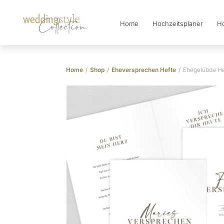
Home
Hochzeitsplaner
Ho
Collection
Home
/
Shop
/
Eheversprechen Hefte
/
Ehegelübde Hef