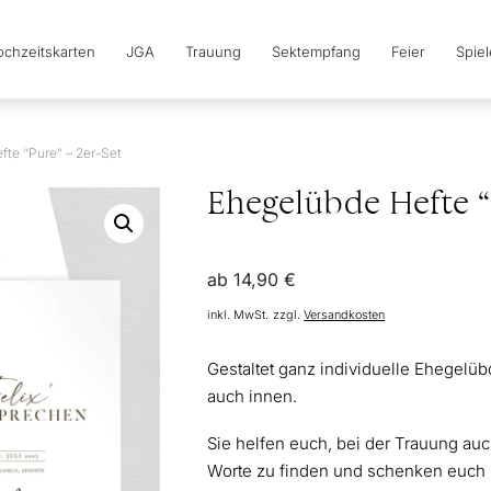
chzeitskarten
JGA
Trauung
Sektempfang
Feier
Spie
te “Pure” – 2er-Set
Ehegelübde Hefte “
ab
14,90
€
inkl. MwSt.
zzgl.
Versandkosten
Gestaltet ganz individuelle Ehegelü
auch innen.
Sie helfen euch, bei der Trauung au
Worte zu finden und schenken euch 