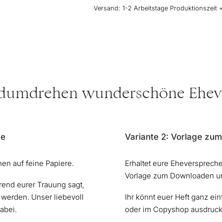
-
Versand:
1-2 Arbeitstage Produktionszeit 
2er-
Set
Menge
ndumdrehen wunderschöne Ehev
ge
Variante 2: Vorlage zu
en auf feine Papiere.
Erhaltet eure Eheverspreche
Vorlage zum Downloaden un
rend eurer Trauung sagt,
 werden. Unser liebevoll
Ihr könnt euer Heft ganz ei
abei.
oder im Copyshop ausdruck